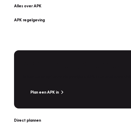
Alles over APK
APK regelgeving
APK Keuring bij Vakgarage!
Is het weer tijd voor de jaarlijkse APK? Ga snel naar V
Plan een APK in
Direct plannen