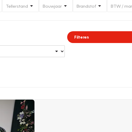
Tellerstand
Bouwjaar
Brandstof
BTW / ma
Filteren