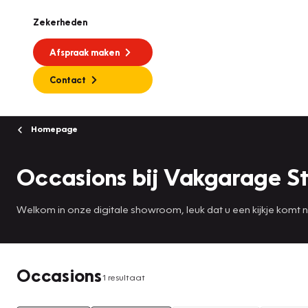
Zekerheden
Afspraak maken
Contact
Homepage
Occasions bij Vakgarage S
Welkom in onze digitale showroom, leuk dat u een kijkje komt
Occasions
1 resultaat