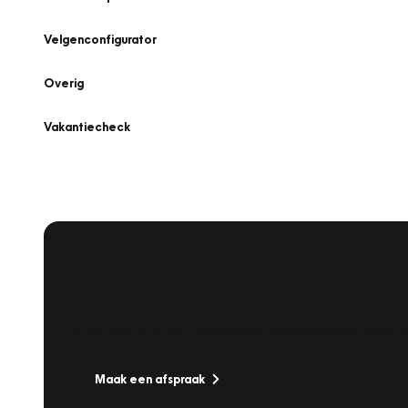
Velgenconfigurator
Overig
Vakantiecheck
Plan een
Werkplaatsafspraak
Is uw auto toe aan Onderhoud, Bandenwissel of een Va
Maak een afspraak