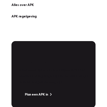
Alles over APK
APK regelgeving
APK Keuring bij
Vakgarage!
Is het weer tijd voor de jaarlijkse APK? Ga
snel naar Vakgarage bij u in de buurt, en ga
zonder zorgen de weg op!
Plan een APK in