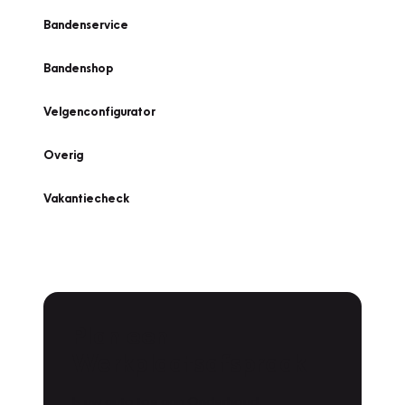
Bandenservice
Bandenshop
Velgenconfigurator
Overig
Vakantiecheck
Plan een
Werkplaatsafspraak
Is uw auto toe aan Onderhoud,