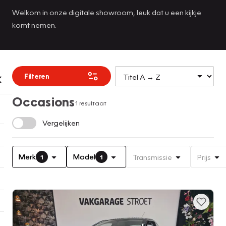
Welkom in onze digitale showroom, leuk dat u een kijkje
komt nemen.
Filteren
Occasions
1 resultaat
Vergelijken
Merk
Model
Transmissie
Prijs
1
1