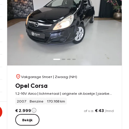
Vakgarage Stroet
| Zwaag (NH)
Opel Corsa
1.2-16V Airco | lichtmetaal | originele oh.boekje | jaarbeurt
2007
Benzine
170.168 km
€ 2.999
€ 43
of v.a.
/mnd
Bekijk