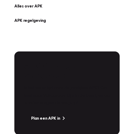
Alles over APK
APK regelgeving
APK Keuring bij
Vakgarage!
Is het weer tijd voor de jaarlijkse APK? Ga
snel naar Vakgarage bij u in de buurt, en ga
zonder zorgen de weg op!
Plan een APK in