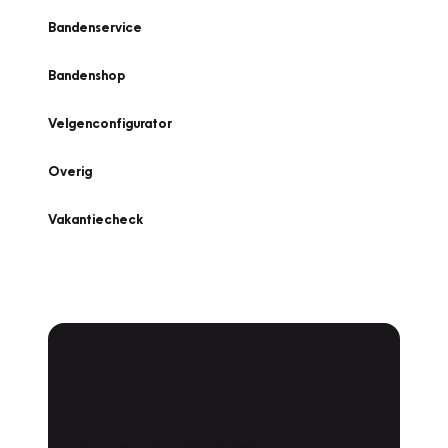
Bandenservice
Bandenshop
Velgenconfigurator
Overig
Vakantiecheck
Plan een
Werkplaatsafspraak
Is uw auto toe aan Onderhoud,