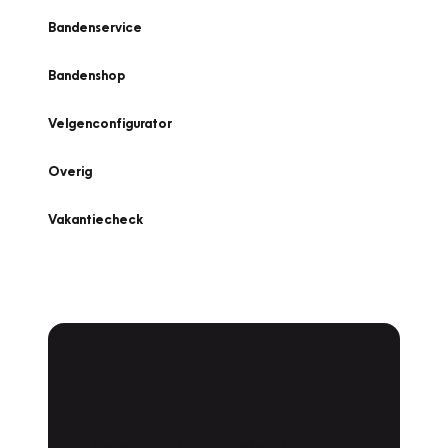
Bandenservice
Bandenshop
Velgenconfigurator
Overig
Vakantiecheck
Plan een
Werkplaatsafspraak
Is uw auto toe aan Onderhoud,