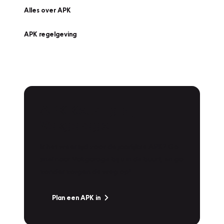
Alles over APK
APK regelgeving
APK Keuring bij
Vakgarage!
Is het weer tijd voor de jaarlijkse APK? Ga
snel naar Vakgarage bij u in de buurt, en ga
zonder zorgen de weg op!
Plan een APK in