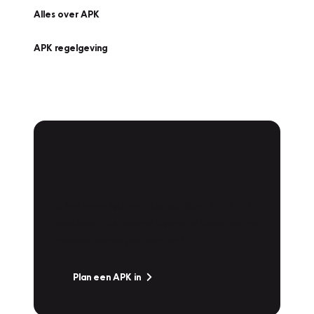
Alles over APK
APK regelgeving
APK Keuring bij
Vakgarage!
Is het weer tijd voor de jaarlijkse APK? Ga
snel naar Vakgarage bij u in de buurt, en ga
zonder zorgen de weg op!
Plan een APK in