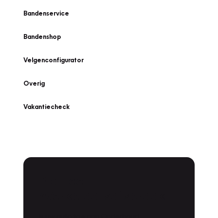
Bandenservice
Bandenshop
Velgenconfigurator
Overig
Vakantiecheck
Plan een
Werkplaatsafspraak
Is uw auto toe aan Onderhoud,