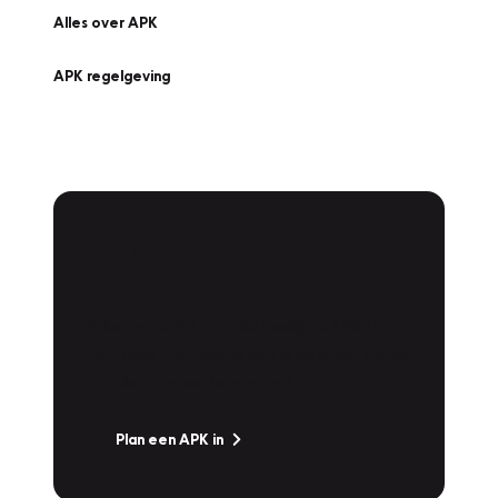
Alles over APK
APK regelgeving
APK Keuring bij
Vakgarage!
Is het weer tijd voor de jaarlijkse APK? Ga
snel naar Vakgarage bij u in de buurt, en ga
zonder zorgen de weg op!
Plan een APK in