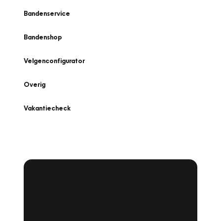
Bandenservice
Bandenshop
Velgenconfigurator
Overig
Vakantiecheck
Plan een
Werkplaatsafspraak
Is uw auto toe aan Onderhoud,