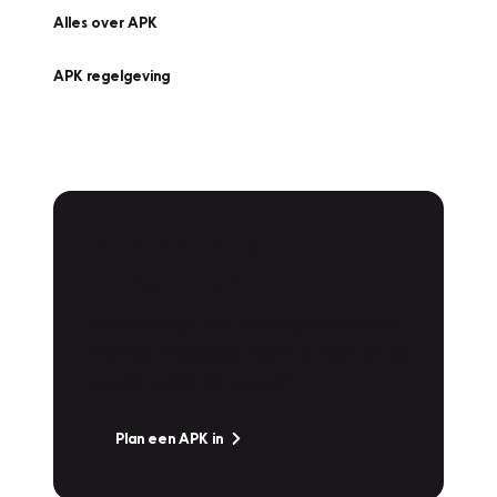
Alles over APK
APK regelgeving
APK Keuring bij
Vakgarage!
Is het weer tijd voor de jaarlijkse APK? Ga
snel naar Vakgarage bij u in de buurt, en ga
zonder zorgen de weg op!
Plan een APK in