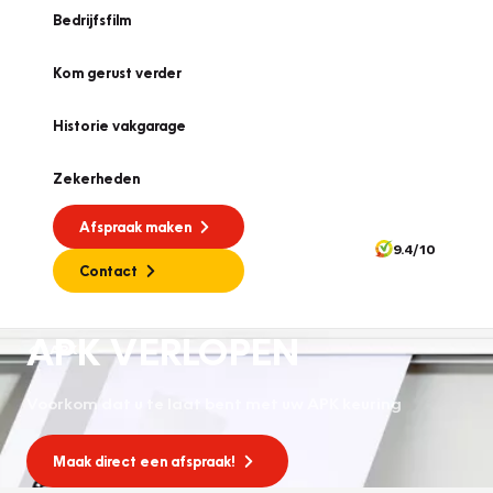
Bedrijfsfilm
Kom gerust verder
Historie vakgarage
Zekerheden
Afspraak maken
9.4/10
Contact
APK VERLOPEN
APK
Voorkom dat u te laat bent met uw APK keuring
Maak direct een afspraak!