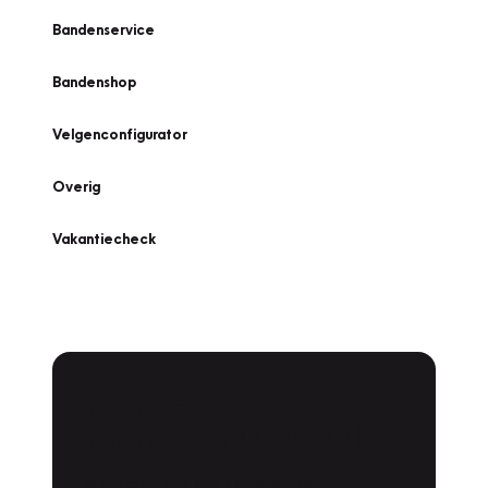
Bandenservice
Bandenshop
Velgenconfigurator
Overig
Vakantiecheck
Plan een
Werkplaatsafspraak
Is uw auto toe aan Onderhoud,