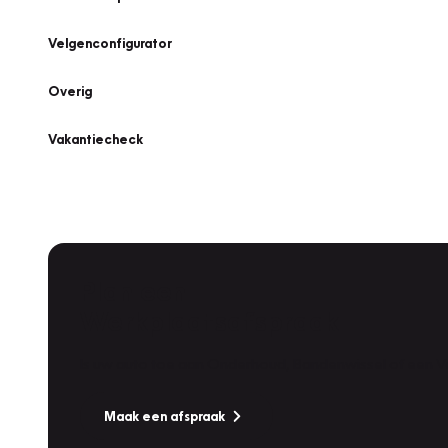
Velgenconfigurator
Overig
Vakantiecheck
Plan een
Werkplaatsafspraak
Is uw auto toe aan Onderhoud, Bandenwissel of een Va
Maak een afspraak