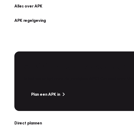
Alles over APK
APK regelgeving
APK Keuring bij Vakgarage!
Is het weer tijd voor de jaarlijkse APK? Ga snel naar V
Plan een APK in
Direct plannen