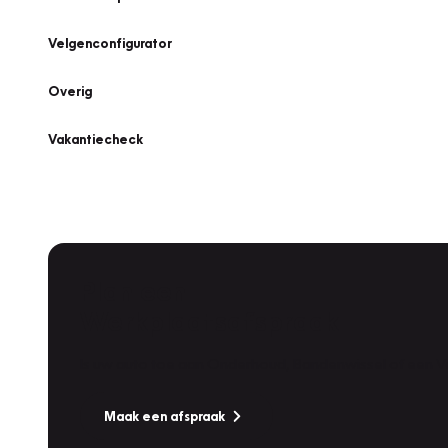
Velgenconfigurator
Overig
Vakantiecheck
Plan een
Werkplaatsafspraak
Is uw auto toe aan Onderhoud, Bandenwissel of een Va
Maak een afspraak