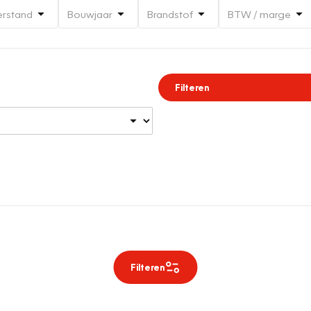
erstand
Bouwjaar
Brandstof
BTW / marge
Filteren
Filteren