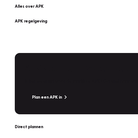
Alles over APK
APK regelgeving
APK Keuring bij Vakgarage!
Is het weer tijd voor de jaarlijkse APK? Ga snel naar V
Plan een APK in
Direct plannen